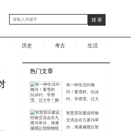
历史
考古
生活
热门文章
对
有一种生活叫梅
河！看雪村、玩冰
钓、学滑雪、过大
年！
智慧景区建设经验
交流会在九寨沟举
办，海康威视以智