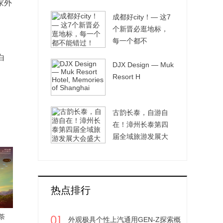
家外
能
成都好city！— 这7
个新晋必逛地标，
每一个都不
白
DJX Design — Muk
Resort H
。
古韵长泰，自游自
在！漳州长泰第四
届全域旅游发展大
会
热点排行
荼
外观极具个性上汽通用GEN-Z探索概