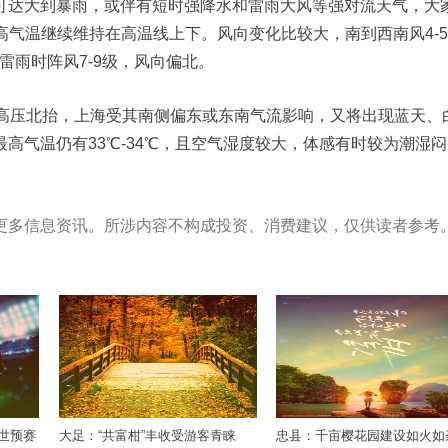
可达大到暴雨，或伴有短时强降水和雷雨大风等强对流天气，大
高气温继续维持在高温线上下。风向变化比较大，南到西南风4-5
雷雨时阵风7-9级，风向偏北。
带高压北抬，上海受其南侧偏东或东南气流影响，又将出现蓝天、
高气温仍有33℃-34℃，且空气湿度较大，体感有时较为潮湿闷
更多信息资讯。所涉内容不构成投资、消费建议，仅供读者参考
世预赛
大足：“共富柑”丰收受游客青睐
忠县：千亩樱花园建设如火如