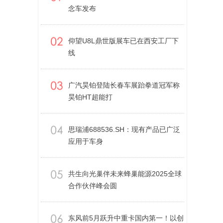
念车发布
仰望U8L鼎世版展车已在西安工厂下
线
广汽昊铂登陆长春车展跆拳道冠军称
昊铂HT超能打
思瑞浦688536.SH：现有产品已广泛
应用于车身
共生向光巢伴未来蜂巢能源2025全球
合作伙伴峰会圆
东风前5月跃升中重卡国内第一！以创