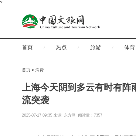
?
首页
热点
旅游
体育
首页
>
消费
上海今天阴到多云有时有阵
流突袭
2025-07-17 09:35
来源: 东方网 阅读量：7357