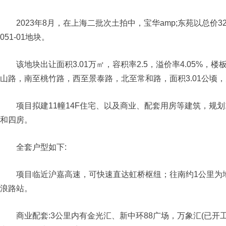
2023年8月，在上海二批次土拍中，宝华amp;东苑以总价32.
051-01地块。
该地块出让面积3.01万㎡，容积率2.5，溢价率4.05%，楼板
山路，南至桃竹路，西至景泰路，北至常和路，面积3.01公顷
项目拟建11幢14F住宅、以及商业、配套用房等建筑，规划10
和四房。
全套户型如下:
项目临近沪嘉高速，可快速直达虹桥枢纽；往南约1公里为地
浪路站。
商业配套:3公里内有金光汇、新中环88广场，万象汇(已开