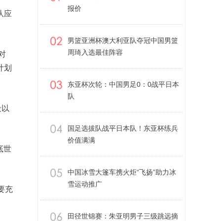
报价
队应
男篮亚洲杯澳大利亚队夺冠中国男篮
周琦入选最佳阵容
对
计划
东亚杯次轮：中国男足0：0战平日本
队
段以
国足选拔队战平日本队！东亚杯练兵
价值满满
底世
中国冰雪大篷车携火炬“飞扬”助力冰
雪运动推广
要充
田径世锦赛：朱亚明男子三级跳远摘