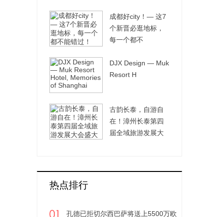
能
成都好city！— 这7
个新晋必逛地标，
每一个都不
DJX Design — Muk
Resort H
古韵长泰，自游自
在！漳州长泰第四
届全域旅游发展大
会
热点排行
孔德已拒切尔西巴萨将送上5500万欧